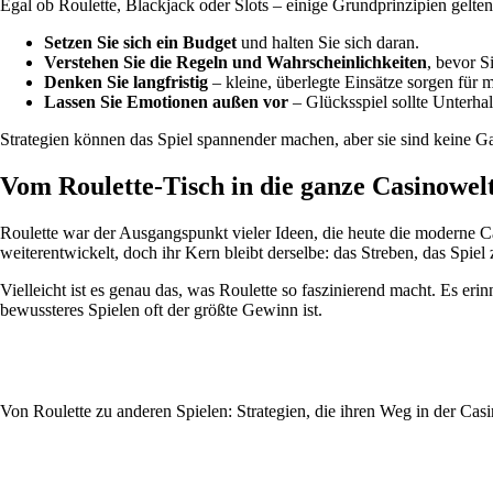
Egal ob Roulette, Blackjack oder Slots – einige Grundprinzipien gelte
Setzen Sie sich ein Budget
und halten Sie sich daran.
Verstehen Sie die Regeln und Wahrscheinlichkeiten
, bevor Si
Denken Sie langfristig
– kleine, überlegte Einsätze sorgen für 
Lassen Sie Emotionen außen vor
– Glücksspiel sollte Unterhal
Strategien können das Spiel spannender machen, aber sie sind keine Gara
Vom Roulette-Tisch in die ganze Casinowel
Roulette war der Ausgangspunkt vieler Ideen, die heute die moderne C
weiterentwickelt, doch ihr Kern bleibt derselbe: das Streben, das Spi
Vielleicht ist es genau das, was Roulette so faszinierend macht. Es eri
bewussteres Spielen oft der größte Gewinn ist.
Von Roulette zu anderen Spielen: Strategien, die ihren Weg in der Ca