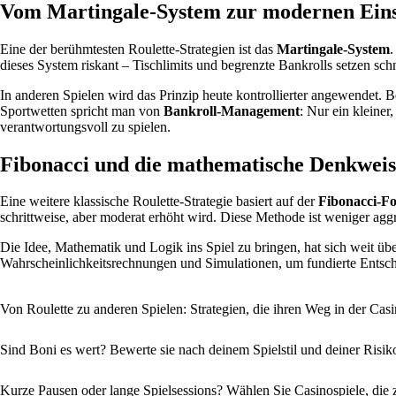
Vom Martingale-System zur modernen Eins
Eine der berühmtesten Roulette-Strategien ist das
Martingale-System
.
dieses System riskant – Tischlimits und begrenzte Bankrolls setzen sch
In anderen Spielen wird das Prinzip heute kontrollierter angewendet. 
Sportwetten spricht man von
Bankroll-Management
: Nur ein kleiner
verantwortungsvoll zu spielen.
Fibonacci und die mathematische Denkweis
Eine weitere klassische Roulette-Strategie basiert auf der
Fibonacci-Fo
schrittweise, aber moderat erhöht wird. Diese Methode ist weniger aggr
Die Idee, Mathematik und Logik ins Spiel zu bringen, hat sich weit über
Wahrscheinlichkeitsrechnungen und Simulationen, um fundierte Entsche
Von Roulette zu anderen Spielen: Strategien, die ihren Weg in der Ca
Sind Boni es wert? Bewerte sie nach deinem Spielstil und deiner Risiko
Kurze Pausen oder lange Spielsessions? Wählen Sie Casinospiele, die