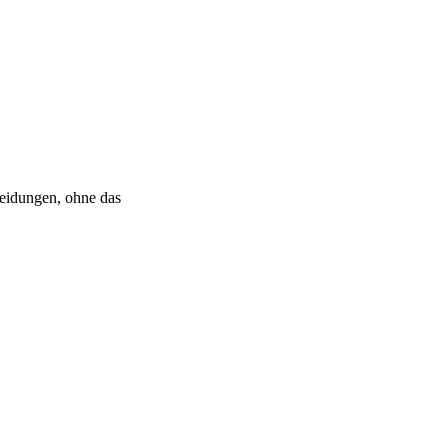
heidungen, ohne das