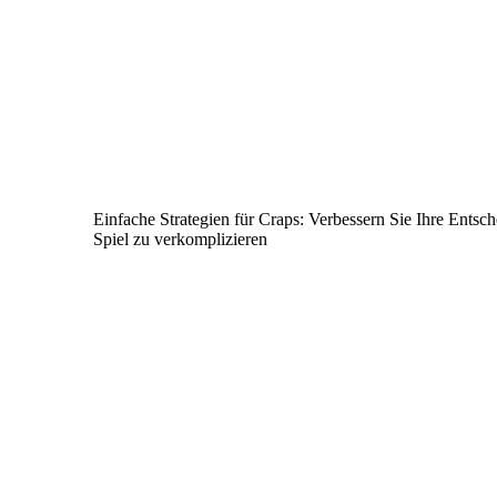
Einfache Strategien für Craps: Verbessern Sie Ihre Entsc
Spiel zu verkomplizieren