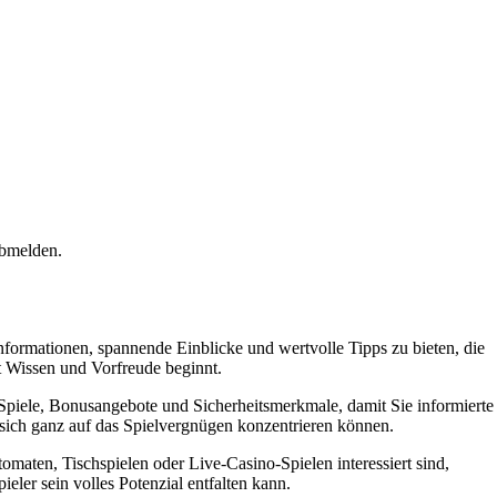
abmelden.
Informationen, spannende Einblicke und wertvolle Tipps zu bieten, die
it Wissen und Vorfreude beginnt.
Spiele, Bonusangebote und Sicherheitsmerkmale, damit Sie informierte
 sich ganz auf das Spielvergnügen konzentrieren können.
tomaten, Tischspielen oder Live-Casino-Spielen interessiert sind,
eler sein volles Potenzial entfalten kann.