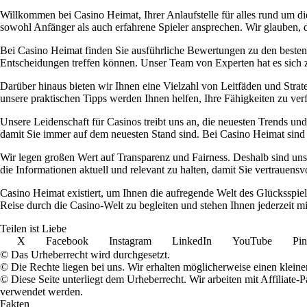
Willkommen bei Casino Heimat, Ihrer Anlaufstelle für alles rund um di
sowohl Anfänger als auch erfahrene Spieler ansprechen. Wir glauben, d
Bei Casino Heimat finden Sie ausführliche Bewertungen zu den besten 
Entscheidungen treffen können. Unser Team von Experten hat es sich z
Darüber hinaus bieten wir Ihnen eine Vielzahl von Leitfäden und Strateg
unsere praktischen Tipps werden Ihnen helfen, Ihre Fähigkeiten zu verfe
Unsere Leidenschaft für Casinos treibt uns an, die neuesten Trends un
damit Sie immer auf dem neuesten Stand sind. Bei Casino Heimat sind Si
Wir legen großen Wert auf Transparenz und Fairness. Deshalb sind uns
die Informationen aktuell und relevant zu halten, damit Sie vertrauensv
Casino Heimat existiert, um Ihnen die aufregende Welt des Glücksspiel
Reise durch die Casino-Welt zu begleiten und stehen Ihnen jederzeit m
Teilen ist Liebe
X
Facebook
Instagram
LinkedIn
YouTube
Pin
© Das Urheberrecht wird durchgesetzt.
© Die Rechte liegen bei uns. Wir erhalten möglicherweise einen klein
© Diese Seite unterliegt dem Urheberrecht. Wir arbeiten mit Affiliat
verwendet werden.
Fakten