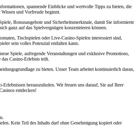
Informationen, spannende Einblicke und wertvolle Tipps zu bieten, die
it Wissen und Vorfreude beginnt.
Spiele, Bonusangebote und Sicherheitsmerkmale, damit Sie informierte
 sich ganz auf das Spielvergnügen konzentrieren können.
tomaten, Tischspielen oder Live-Casino-Spielen interessiert sind,
eler sein volles Potenzial entfalten kann.
 neue Spiele, aufregende Veranstaltungen und exklusive Promotions,
das Casino-Erlebnis teilt.
eidungsgrundlage zu bieten. Unser Team arbeitet kontinuierlich daran,
-Erlebnissen herauszuholen. Wir freuen uns darauf, Sie auf Ihrer
 Casinos entdecken!
n.
elen. Kein Teil des Inhalts darf ohne Genehmigung kopiert oder